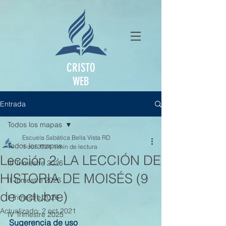
CRISTO
WEB
Entrada
Todos los mapas
Escuela Sabática Bella Vista RD
Todos los mapas
1 oct 2021
1 min de lectura
Lección 2: LA LECCIÓN DE
III Trimestre 2026
HISTORIA DE MOISÉS (9
II Trimestre 2026
de octubre)
I Trimestre 2026
Actualizado:
2 oct 2021
IV Trimestre 2025
Sugerencia de uso