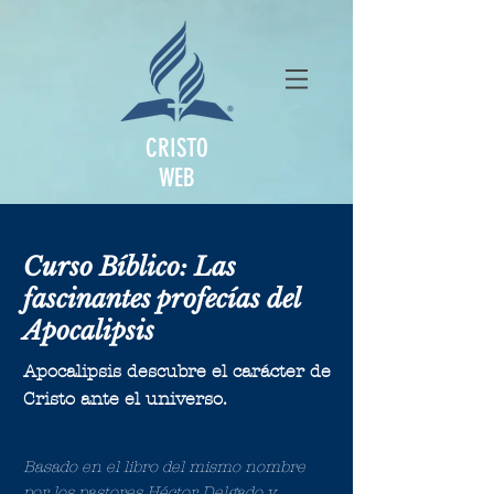
CRISTO
WEB
Curso Bíblico: Las
fascinantes profecías del
Apocalipsis
Apocalipsis descubre el carácter de
Cristo ante el universo.
Basado en el libro del mismo nombre
por los pastores Héctor Delgado y