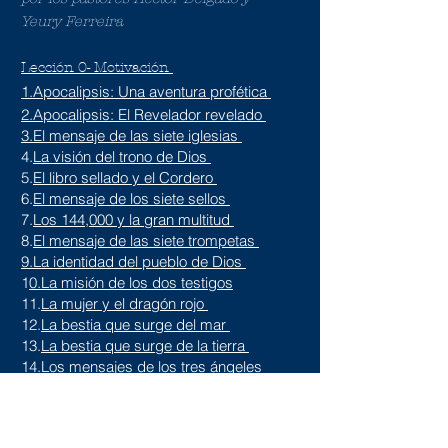
Yeury Ferreira
Lección 0- Motivación
1.Apocalipsis: Una aventura profética
2.Apocalipsis: El Revelador revelado
3.El mensaje de las siete iglesias
4.
La visión del trono de Dios
5.
El libro sellado y el Cordero
6.
El mensaje de los siete sellos
7.
Los 144,000 y la gran multitud
8.
El mensaje de las siete trompetas
9.La identidad del pueblo de Dios
1
0.La misión de los dos testigos
11.
La mujer y el dragón rojo
12.
La bestia que surge del mar
13.
La bestia que surge de la tierra
14.
Los mensajes de los tres ángeles
15.
Las siete plagas del Apocalipsis
16.La batalla del Armagedón
17.La mujer montada sobre la bestia