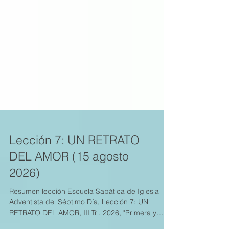
Lección 7: UN RETRATO
DEL AMOR (15 agosto
2026)
Resumen lección Escuela Sabática de Iglesia
Adventista del Séptimo Día, Lección 7: UN
RETRATO DEL AMOR, III Tri. 2026, "Primera y