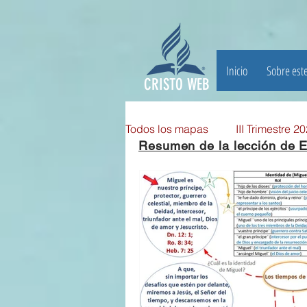
Inicio
Sobre este
CRISTO WEB
Todos los mapas
III Trimestre 2
Resumen de la lección de E
III TRIMESTRE 2025
II Tri
II TRIMESTRE 2024
I TRI
II TRIMESTRE 2023
I TRI