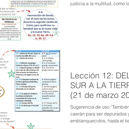
justicia a la multitud, como la
MESTRE 2022
IV TRIMESTRE 2021
III TRIMESTRE 20
MESTRE 2021
IV TRIMESTRE 2020
III TRIMESTRE 20
MESTRE 2020
IV TRIMESTRE 2019
III TRIMESTRE 20
Lección 12: D
SUR A LA TIE
(21 de marzo 2
Sugerencia de uso “También
caerán para ser depurados 
emblanquecidos, hasta el ti