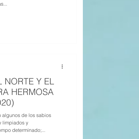
s...
21
20
19
EL NORTE Y EL
RRA HERMOSA
020)
 algunos de los sabios
y limpiados y
empo determinado;...