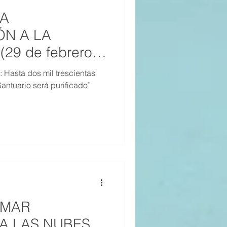
LA
N A LA
29 de febrero
: Hasta dos mil trescientas
antuario será purificado”
L MAR
A LAS NUBES