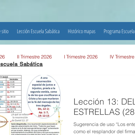
 sitio
Lección Escuela Sabática
Histórico mapas
Programa Escuela
026
II Trimestre 2026
I Trimestre 2026
IV Trimestr
scuela Sabática
mestre 2025
I TRIMESTRE 2025
IV TRIMESTRE 2024
Lección 13: D
MESTRE 2024
IV TRIMESTRE 2023
III TRIMESTRE 20
ESTRELLAS (28
Sugerencia de uso “Los ent
MESTRE 2023
IV TRIMESTRE 2022
III TRIMESTRE 20
como el resplandor del firm