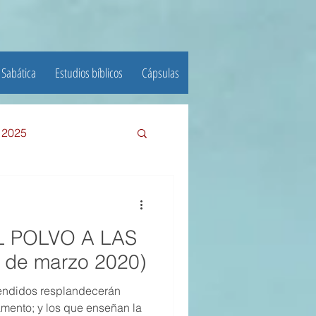
 Sabática
Estudios bíblicos
Cápsulas
e 2025
III TRIMESTRE 2024
EL POLVO A LAS
23
 de marzo 2020)
endidos resplandecerán
22
amento; y los que enseñan la