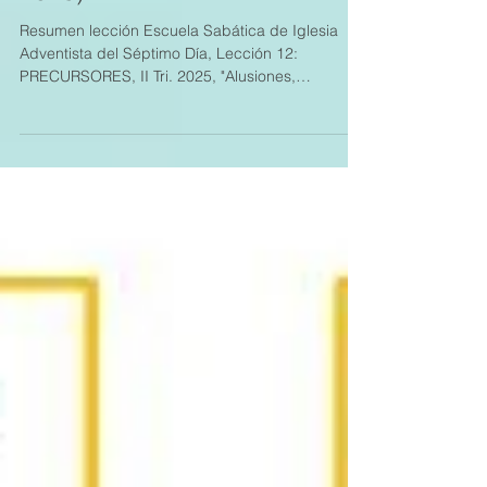
Lección 12:
PRECURSORES (21 junio
2025)
Resumen lección Escuela Sabática de Iglesia
Adventista del Séptimo Día, Lección 12:
PRECURSORES, II Tri. 2025, "Alusiones,
imágenes y símbolos: Cómo estudiar la profecía
bíblica". Material adicional en
https://www.cristoweb.com/