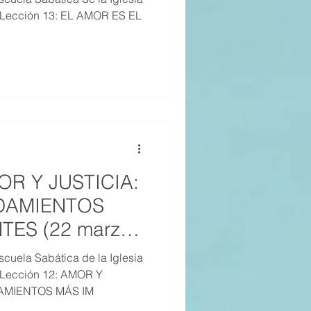
, Lección 13: EL AMOR ES EL
21
20
19
OR Y JUSTICIA:
DAMIENTOS
TES (22 marzo
cuela Sabática de la Iglesia
, Lección 12: AMOR Y
AMIENTOS MÁS IM