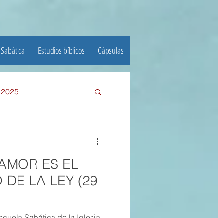
 Sabática
Estudios bíblicos
Cápsulas
e 2025
III TRIMESTRE 2024
L AMOR ES EL
23
DE LA LEY (29
22
cuela Sabática de la Iglesia