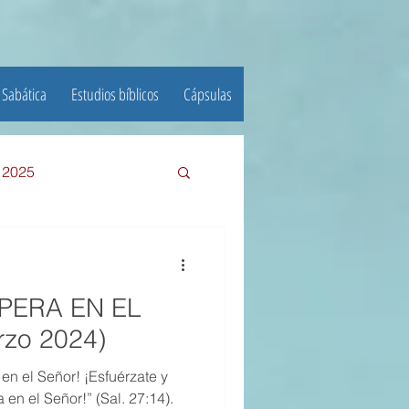
 Sabática
Estudios bíblicos
Cápsulas
e 2025
III TRIMESTRE 2024
SPERA EN EL
23
zo 2024)
en el Señor! ¡Esfuérzate y
22
 en el Señor!” (Sal. 27:14).