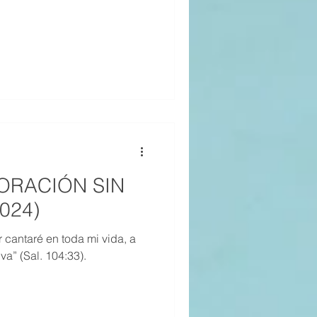
21
20
19
DORACIÓN SIN
2024)
 cantaré en toda mi vida, a
va” (Sal. 104:33).