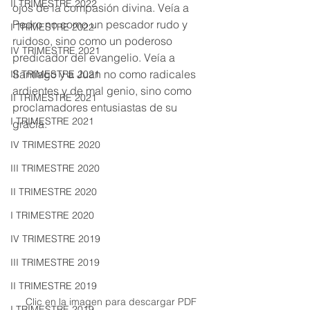
II TRIMESTRE 2022
ojos de la compasión divina. Veía a 
Pedro no como un pescador rudo y 
I TRIMESTRE 2022
ruidoso, sino como un poderoso 
IV TRIMESTRE 2021
predicador del evangelio. Veía a 
Santiago y a Juan no como radicales 
III TRIMESTRE 2021
ardientes y de mal genio, sino como 
II TRIMESTRE 2021
proclamadores entusiastas de su 
I TRIMESTRE 2021
gracia.
IV TRIMESTRE 2020
III TRIMESTRE 2020
II TRIMESTRE 2020
I TRIMESTRE 2020
IV TRIMESTRE 2019
III TRIMESTRE 2019
II TRIMESTRE 2019
Clic en la imagen para descargar PDF
I TRIMESTRE 2019