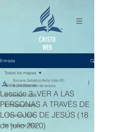
CRISTO
WEB
Entrada
Todos los mapas
Escuela Sabática Bella Vista RD
Todos los mapas
9 jul 2020
1 min de lectura
Lección 3: VER A LAS
III Trimestre 2026
PERSONAS A TRAVÉS DE
II Trimestre 2026
LOS OJOS DE JESÚS (18
I Trimestre 2026
de julio 2020)
IV Trimestre 2025