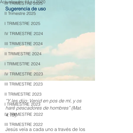
Actualizado:
11 jul 2020
III TRIMESTRE 2025
Sugerencia de uso
II Trimestre 2025
I TRIMESTRE 2025
IV TRIMESTRE 2024
III TRIMESTRE 2024
II TRIMESTRE 2024
I TRIMESTRE 2024
IV TRIMESTRE 2023
III TRIMESTRE 2023
II TRIMESTRE 2023
“Y les dijo: Venid en pos de mí, y os 
I TRIMESTRE 2023
haré pescadores de hombres” (Mat. 
IV TRIMESTRE 2022
4:19).
III TRIMESTRE 2022
Jesús veía a cada uno a través de los 