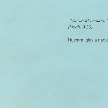
II TRIMESTRE 2022
I TRI
“Acudiendo Felipe, le
(Hech. 8:30).
II TRIMESTRE 2021
I TRI
Nuestra iglesia nació
II TRIMESTRE 2020
I TRI
II TRIMESTRE 2019