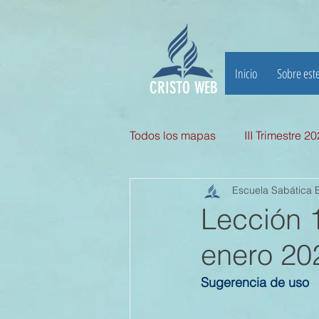
Inicio
Sobre este
CRISTO WEB
Todos los mapas
III Trimestre 2
Escuela Sabática B
III TRIMESTRE 2025
II Tri
Lección 
enero 20
II TRIMESTRE 2024
I TRI
Sugerencia de uso
II TRIMESTRE 2023
I TRI