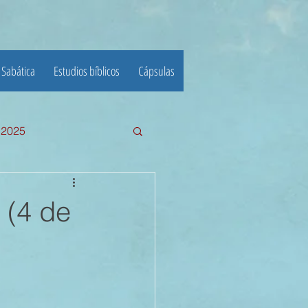
 Sabática
Estudios bíblicos
Cápsulas
e 2025
III TRIMESTRE 2024
 (4 de
23
22