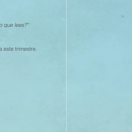
21
lo que lees?” 
20
a este trimestre.
19