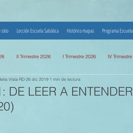
 sitio
Lección Escuela Sabática
Histórico mapas
Programa Escuela
026
II Trimestre 2026
I Trimestre 2026
IV Trimestr
ella Vista RD
26 dic 2019
1 min de lectura
mestre 2025
I TRIMESTRE 2025
IV TRIMESTRE 2024
1: DE LEER A ENTENDER
20)
MESTRE 2024
IV TRIMESTRE 2023
III TRIMESTRE 20
MESTRE 2023
IV TRIMESTRE 2022
III TRIMESTRE 20