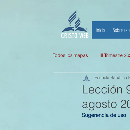
Inicio
Sobre este
CRISTO WEB
Todos los mapas
III Trimestre 2
Escuela Sabática B
III TRIMESTRE 2025
II Tri
Lección 
agosto 2
II TRIMESTRE 2024
I TRI
Sugerencia de uso
II TRIMESTRE 2023
I TRI