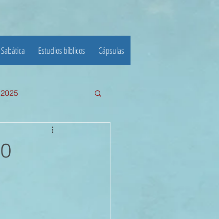
 Sabática
Estudios bíblicos
Cápsulas
e 2025
III TRIMESTRE 2024
30
23
22