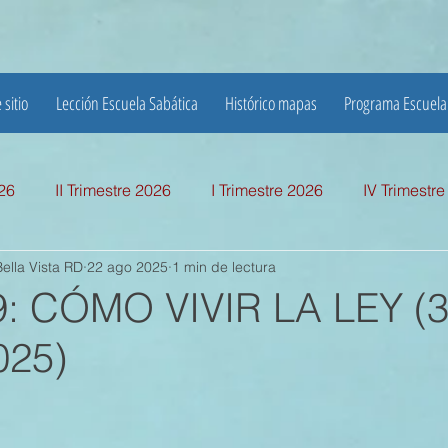
 sitio
Lección Escuela Sabática
Histórico mapas
Programa Escuela
026
II Trimestre 2026
I Trimestre 2026
IV Trimestr
ella Vista RD
22 ago 2025
1 min de lectura
mestre 2025
I TRIMESTRE 2025
IV TRIMESTRE 2024
9: CÓMO VIVIR LA LEY (
025)
MESTRE 2024
IV TRIMESTRE 2023
III TRIMESTRE 20
MESTRE 2023
IV TRIMESTRE 2022
III TRIMESTRE 20