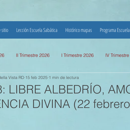
 sitio
Lección Escuela Sabática
Histórico mapas
Programa Escuela
026
II Trimestre 2026
I Trimestre 2026
IV Trimestr
ella Vista RD
15 feb 2025
1 min de lectura
mestre 2025
I TRIMESTRE 2025
IV TRIMESTRE 2024
 8: LIBRE ALBEDRÍO, AM
CIA DIVINA (22 febrero
MESTRE 2024
IV TRIMESTRE 2023
III TRIMESTRE 20
MESTRE 2023
IV TRIMESTRE 2022
III TRIMESTRE 20