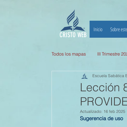
Inicio
Sobre este
CRISTO WEB
Todos los mapas
III Trimestre 2
Escuela Sabática B
III TRIMESTRE 2025
II Tri
Lección
PROVIDEN
II TRIMESTRE 2024
I TRI
Actualizado:
16 feb 2025
Sugerencia de uso
II TRIMESTRE 2023
I TRI