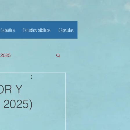
 Sabática
Estudios bíblicos
Cápsulas
e 2025
III TRIMESTRE 2024
OR Y
 2025)
23
22