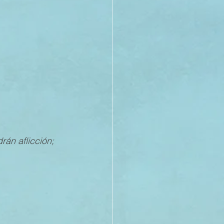
21
20
19
án aflicción; 