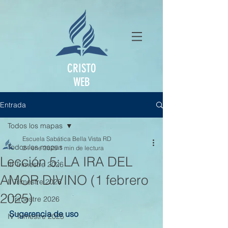
CRISTO
WEB
Entrada
Todos los mapas
Escuela Sabática Bella Vista RD
Todos los mapas
24 ene 2025
1 min de lectura
Lección 5: LA IRA DEL
III Trimestre 2026
AMOR DIVINO (1 febrero
II Trimestre 2026
2025)
I Trimestre 2026
Sugerencia de uso
IV Trimestre 2025