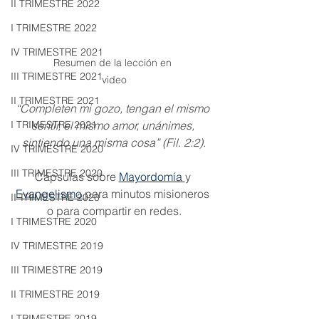
II TRIMESTRE 2022
I TRIMESTRE 2022
IV TRIMESTRE 2021
Resumen de la lección en 
III TRIMESTRE 2021
video
II TRIMESTRE 2021
“Completen mi gozo, tengan el mismo 
sentir, el mismo amor, unánimes, 
I TRIMESTRE 2021
sintiendo una misma cosa” (Fil. 2:2).
IV TRIMESTRE 2020
III TRIMESTRE 2020
Cápsulas sobre 
Mayordomía 
y 
Evangelismo
para minutos misioneros 
II TRIMESTRE 2020
o para compartir en redes.
I TRIMESTRE 2020
IV TRIMESTRE 2019
III TRIMESTRE 2019
II TRIMESTRE 2019
I TRIMESTRE 2019