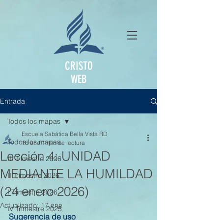
CRISTO
WEB
Entrada
Todos los mapas
Escuela Sabática Bella Vista RD
Todos los mapas
16 ene
1 min de lectura
Lección 4: UNIDAD
III Trimestre 2026
MEDIANTE LA HUMILDAD
II Trimestre 2026
(24 enero 2026)
I Trimestre 2026
Actualizado:
17 ene
IV Trimestre 2025
Sugerencia de uso