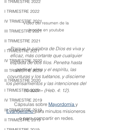
II TRIMESTRE 2022
I TRIMESTRE 2022
IV TRIMESTRE 2021
Video del resumen de la 
lección en youtube
III TRIMESTRE 2021
II TRIMESTRE 2021
«Porque la palabra de Dios es viva y 
I TRIMESTRE 2021
eficaz, más cortante que cualquier 
IV TRIMESTRE 2020
espada de dos filos. Penetra hasta 
partir el alma y el espíritu, las 
III TRIMESTRE 2020
coyunturas y los tuétanos, y discierne 
II TRIMESTRE 2020
los pensamientos y las intenciones del 
corazón» (Heb. 4: 12).
I TRIMESTRE 2020
IV TRIMESTRE 2019
Cápsulas sobre 
Mayordomía 
y 
III TRIMESTRE 2019
Evangelismo
para minutos misioneros 
o para compartir en redes.
II TRIMESTRE 2019
I TRIMESTRE 2019