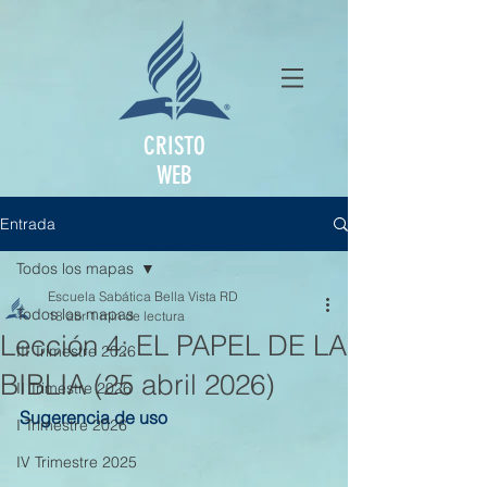
CRISTO
WEB
Entrada
Todos los mapas
Escuela Sabática Bella Vista RD
Todos los mapas
18 abr
1 min de lectura
Lección 4: EL PAPEL DE LA
III Trimestre 2026
BIBLIA (25 abril 2026)
II Trimestre 2026
Sugerencia de uso
I Trimestre 2026
IV Trimestre 2025