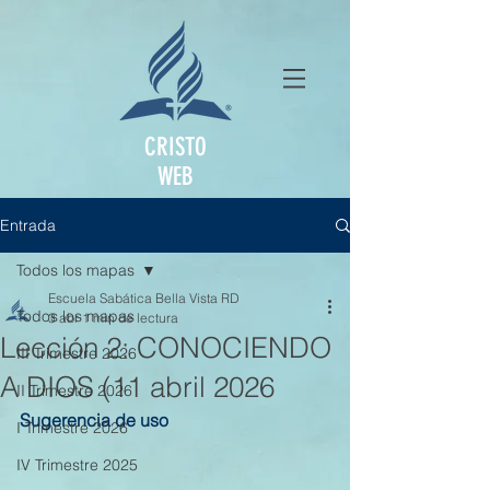
CRISTO
WEB
Entrada
Todos los mapas
Escuela Sabática Bella Vista RD
Todos los mapas
3 abr
1 min de lectura
Lección 2: CONOCIENDO
III Trimestre 2026
A DIOS (11 abril 2026
II Trimestre 2026
Sugerencia de uso
I Trimestre 2026
IV Trimestre 2025