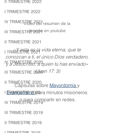
II TRIMESTRE 2022
I TRIMESTRE 2022
IV TRIMESTRE 2021
Video del resumen de la 
lección en youtube
III TRIMESTRE 2021
II TRIMESTRE 2021
«Y esta es la vida eterna, que te 
I TRIMESTRE 2021
conozcan a ti, el único Dios verdadero, 
IV TRIMESTRE 2020
y a Jesucristo, a quien tú has enviado» 
(Juan 17: 3)
III TRIMESTRE 2020
II TRIMESTRE 2020
Cápsulas sobre 
Mayordomía 
y 
Evangelismo
para minutos misioneros 
I TRIMESTRE 2020
o para compartir en redes.
IV TRIMESTRE 2019
III TRIMESTRE 2019
II TRIMESTRE 2019
I TRIMESTRE 2019