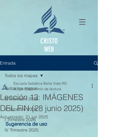
CRISTO
WEB
Entrada
Todos los mapas
Escuela Sabática Bella Vista RD
Todos los mapas
20 jun 2025
1 min de lectura
Lección 13: IMÁGENES
III Trimestre 2026
DEL FIN (28 junio 2025)
II Trimestre 2026
Actualizado:
21 jun 2025
I Trimestre 2026
Sugerencia de uso
IV Trimestre 2025