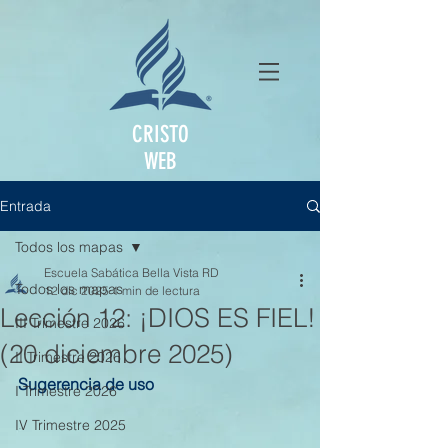
CRISTO
WEB
Entrada
Todos los mapas
Escuela Sabática Bella Vista RD
Todos los mapas
12 dic 2025
1 min de lectura
Lección 12: ¡DIOS ES FIEL!
III Trimestre 2026
(20 diciembre 2025)
II Trimestre 2026
Sugerencia de uso
I Trimestre 2026
IV Trimestre 2025