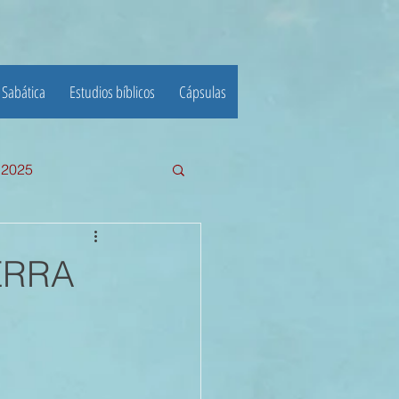
 Sabática
Estudios bíblicos
Cápsulas
e 2025
III TRIMESTRE 2024
ERRA
23
22