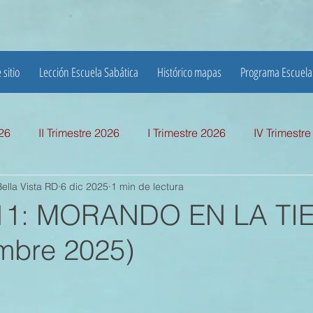
 sitio
Lección Escuela Sabática
Histórico mapas
Programa Escuela
026
II Trimestre 2026
I Trimestre 2026
IV Trimestr
ella Vista RD
6 dic 2025
1 min de lectura
mestre 2025
I TRIMESTRE 2025
IV TRIMESTRE 2024
 11: MORANDO EN LA TI
embre 2025)
MESTRE 2024
IV TRIMESTRE 2023
III TRIMESTRE 20
MESTRE 2023
IV TRIMESTRE 2022
III TRIMESTRE 20