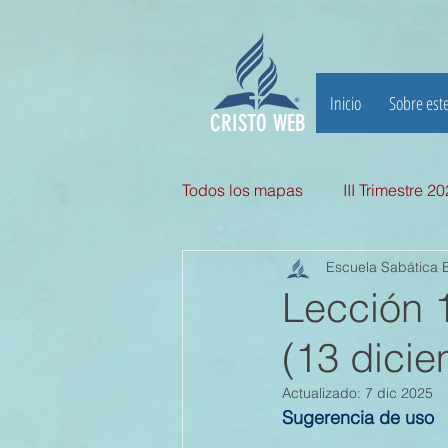
Inicio
Sobre este
CRISTO WEB
Todos los mapas
III Trimestre 2
Escuela Sabática B
III TRIMESTRE 2025
II Tri
Lección
(13 dici
II TRIMESTRE 2024
I TRI
Actualizado:
7 dic 2025
Sugerencia de uso
II TRIMESTRE 2023
I TRI