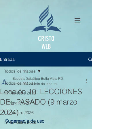
CRISTO
WEB
Entrada
Todos los mapas
Escuela Sabática Bella Vista RD
Todos los mapas
1 mar 2024
1 min de lectura
Lección 10: LECCIONES
III Trimestre 2026
DEL PASADO (9 marzo
II Trimestre 2026
2024)
I Trimestre 2026
Sugerencia de uso
IV Trimestre 2025