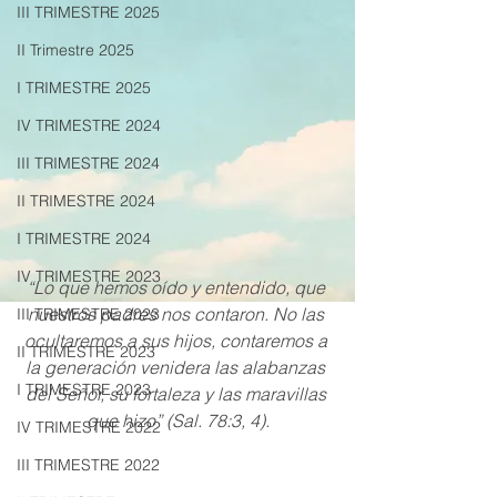
III TRIMESTRE 2025
II Trimestre 2025
I TRIMESTRE 2025
IV TRIMESTRE 2024
III TRIMESTRE 2024
II TRIMESTRE 2024
I TRIMESTRE 2024
IV TRIMESTRE 2023
“Lo que hemos oído y entendido, que 
nuestros padres nos contaron. No las 
III TRIMESTRE 2023
ocultaremos a sus hijos, contaremos a 
II TRIMESTRE 2023
la generación venidera las alabanzas 
I TRIMESTRE 2023
del Señor, su fortaleza y las maravillas 
que hizo” (Sal. 78:3, 4).
IV TRIMESTRE 2022
III TRIMESTRE 2022