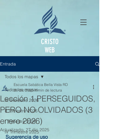
CRISTO
WEB
Entrada
Todos los mapas
Escuela Sabática Bella Vista RD
Todos los mapas
26 dic 2025
1 min de lectura
Lección 1 PERSEGUIDOS,
III Trimestre 2026
PERO NO OLVIDADOS (3
II Trimestre 2026
enero 2026)
I Trimestre 2026
Actualizado:
27 dic 2025
IV Trimestre 2025
Sugerencia de uso