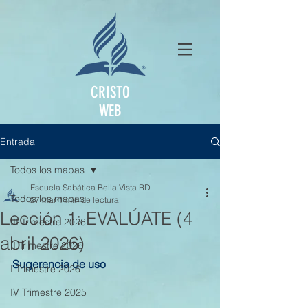
CRISTO
WEB
Entrada
Todos los mapas
Escuela Sabática Bella Vista RD
Todos los mapas
27 mar
1 min de lectura
Lección 1: EVALÚATE (4
III Trimestre 2026
abril 2026)
II Trimestre 2026
Sugerencia de uso
I Trimestre 2026
IV Trimestre 2025