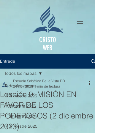
CRISTO
WEB
Entrada
Todos los mapas
Escuela Sabática Bella Vista RD
Todos los mapas
24 nov 2023
1 min de lectura
Lección 9: MISIÓN EN
III Trimestre 2026
FAVOR DE LOS
II Trimestre 2026
PODEROSOS (2 diciembre
I Trimestre 2026
2023)
IV Trimestre 2025