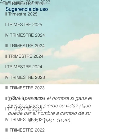
Actualizado:
25 nov 2023
III TRIMESTRE 2025
Sugerencia de uso
II Trimestre 2025
I TRIMESTRE 2025
IV TRIMESTRE 2024
III TRIMESTRE 2024
II TRIMESTRE 2024
I TRIMESTRE 2024
IV TRIMESTRE 2023
III TRIMESTRE 2023
“¿Qué aprovecha el hombre si gana el 
II TRIMESTRE 2023
mundo entero y pierde su vida? ¿Qué 
I TRIMESTRE 2023
puede dar el hombre a cambio de su 
IV TRIMESTRE 2022
vida?” (Mat. 16:26).
III TRIMESTRE 2022