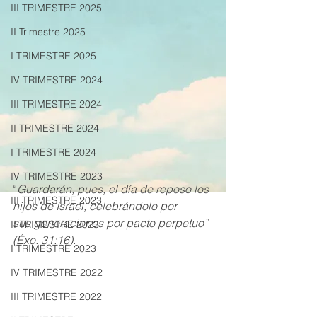
III TRIMESTRE 2025
II Trimestre 2025
I TRIMESTRE 2025
IV TRIMESTRE 2024
III TRIMESTRE 2024
II TRIMESTRE 2024
I TRIMESTRE 2024
IV TRIMESTRE 2023
“
Guardarán, pues, el día de reposo los 
III TRIMESTRE 2023
hijos de Israel, celebrándolo por
sus generaciones por pacto perpetuo” 
II TRIMESTRE 2023
(Éxo. 31:16).
I TRIMESTRE 2023
IV TRIMESTRE 2022
III TRIMESTRE 2022