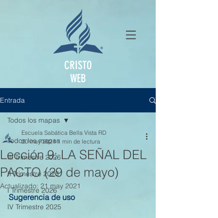
CRISTO
WEB
Entrada
Todos los mapas
Escuela Sabática Bella Vista RD
Todos los mapas
20 may 2021
1 min de lectura
Lección 9: LA SEÑAL DEL
III Trimestre 2026
PACTO (29 de mayo)
II Trimestre 2026
Actualizado:
21 may 2021
I Trimestre 2026
Sugerencia de uso
IV Trimestre 2025