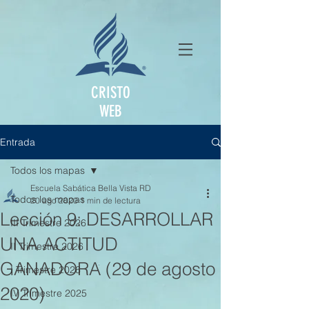
CRISTO
WEB
Entrada
Todos los mapas
Escuela Sabática Bella Vista RD
Todos los mapas
20 ago 2020
1 min de lectura
Lección 9: DESARROLLAR
III Trimestre 2026
UNA ACTITUD
II Trimestre 2026
GANADORA (29 de agosto
I Trimestre 2026
2020)
IV Trimestre 2025