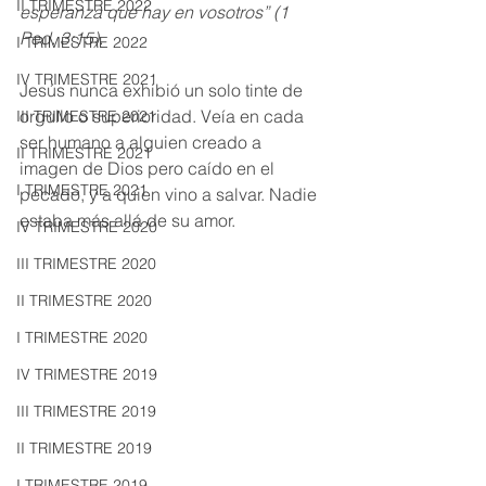
II TRIMESTRE 2022
esperanza que hay en vosotros” (1 
Ped. 3:15).
I TRIMESTRE 2022
IV TRIMESTRE 2021
Jesús nunca exhibió un solo tinte de 
orgullo o superioridad. Veía en cada 
III TRIMESTRE 2021
ser humano a alguien creado a 
II TRIMESTRE 2021
imagen de Dios pero caído en el 
I TRIMESTRE 2021
pecado, y a quien vino a salvar. Nadie 
estaba más allá de su amor.
IV TRIMESTRE 2020
III TRIMESTRE 2020
II TRIMESTRE 2020
I TRIMESTRE 2020
IV TRIMESTRE 2019
III TRIMESTRE 2019
II TRIMESTRE 2019
I TRIMESTRE 2019