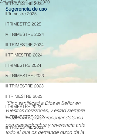
Actualizado:
21 ago 2020
III TRIMESTRE 2025
Sugerencia de uso
II Trimestre 2025
I TRIMESTRE 2025
IV TRIMESTRE 2024
III TRIMESTRE 2024
II TRIMESTRE 2024
I TRIMESTRE 2024
IV TRIMESTRE 2023
III TRIMESTRE 2023
II TRIMESTRE 2023
“Sino santificad a Dios el Señor en 
I TRIMESTRE 2023
vuestros corazones, y estad siempre 
IV TRIMESTRE 2022
preparados para presentar defensa 
con mansedumbre y reverencia ante 
III TRIMESTRE 2022
todo el que os demande razón de la 