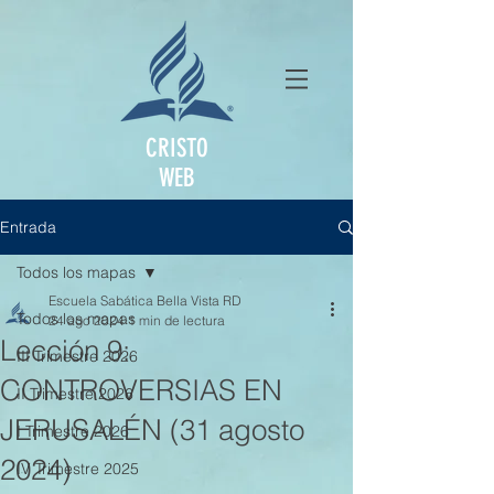
CRISTO
WEB
Entrada
Todos los mapas
Escuela Sabática Bella Vista RD
Todos los mapas
24 ago 2024
1 min de lectura
Lección 9:
III Trimestre 2026
CONTROVERSIAS EN
II Trimestre 2026
JERUSALÉN (31 agosto
I Trimestre 2026
2024)
IV Trimestre 2025