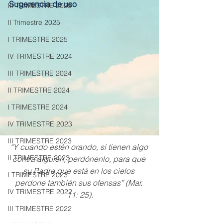
Sugerencia de uso
III TRIMESTRE 2025
II Trimestre 2025
I TRIMESTRE 2025
IV TRIMESTRE 2024
III TRIMESTRE 2024
II TRIMESTRE 2024
I TRIMESTRE 2024
IV TRIMESTRE 2023
III TRIMESTRE 2023
“Y cuando estén orando, si tienen algo 
II TRIMESTRE 2023
contra alguien, perdónenlo, para que 
su Padre que está en los cielos 
I TRIMESTRE 2023
perdone también sus ofensas” (Mar. 
IV TRIMESTRE 2022
11: 25).
III TRIMESTRE 2022