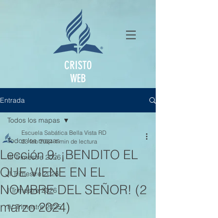
CRISTO
WEB
Entrada
Todos los mapas
Escuela Sabática Bella Vista RD
Todos los mapas
23 feb 2024
1 min de lectura
Lección 9: ¡BENDITO EL
III Trimestre 2026
QUE VIENE EN EL
II Trimestre 2026
NOMBRE DEL SEÑOR! (2
I Trimestre 2026
marzo 2024)
IV Trimestre 2025