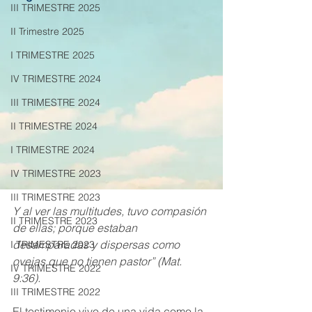
III TRIMESTRE 2025
II Trimestre 2025
I TRIMESTRE 2025
IV TRIMESTRE 2024
III TRIMESTRE 2024
II TRIMESTRE 2024
I TRIMESTRE 2024
IV TRIMESTRE 2023
III TRIMESTRE 2023
Y al ver las multitudes, tuvo compasión 
II TRIMESTRE 2023
de ellas; porque estaban 
desamparadas y dispersas como 
I TRIMESTRE 2023
ovejas que no tienen pastor” (Mat. 
IV TRIMESTRE 2022
9:36).
III TRIMESTRE 2022
El testimonio vivo de una vida como la 