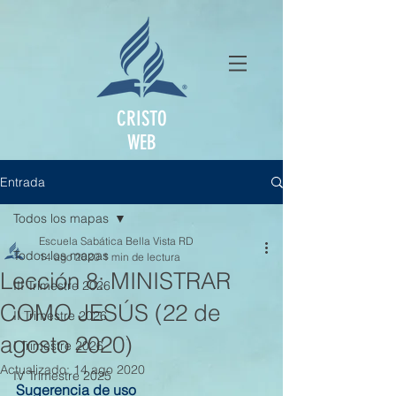
CRISTO
WEB
Entrada
Todos los mapas
Escuela Sabática Bella Vista RD
Todos los mapas
14 ago 2020
1 min de lectura
Lección 8: MINISTRAR
III Trimestre 2026
COMO JESÚS (22 de
II Trimestre 2026
agosto 2020)
I Trimestre 2026
Actualizado:
14 ago 2020
IV Trimestre 2025
Sugerencia de uso