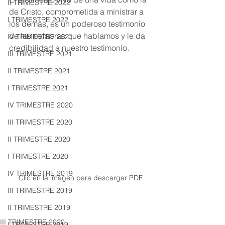
II TRIMESTRE 2022
de Cristo, comprometida a ministrar a 
I TRIMESTRE 2022
los demás, es un poderoso testimonio 
de las palabras que hablamos y le da 
IV TRIMESTRE 2021
credibilidad a nuestro testimonio.
III TRIMESTRE 2021
II TRIMESTRE 2021
I TRIMESTRE 2021
IV TRIMESTRE 2020
III TRIMESTRE 2020
II TRIMESTRE 2020
I TRIMESTRE 2020
IV TRIMESTRE 2019
Clic en la imagen para descargar PDF
III TRIMESTRE 2019
II TRIMESTRE 2019
III TRIMESTRE 2020
I TRIMESTRE 2019