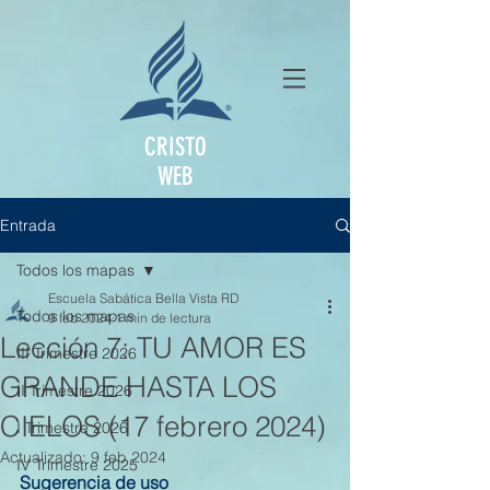
CRISTO
WEB
Entrada
Todos los mapas
Escuela Sabática Bella Vista RD
Todos los mapas
9 feb 2024
1 min de lectura
Lección 7: TU AMOR ES
III Trimestre 2026
GRANDE HASTA LOS
II Trimestre 2026
CIELOS (17 febrero 2024)
I Trimestre 2026
Actualizado:
9 feb 2024
IV Trimestre 2025
Sugerencia de uso