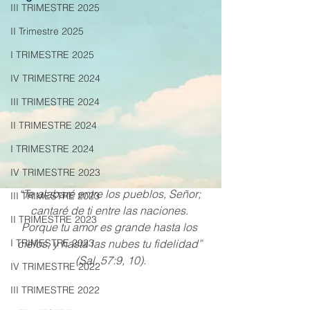
III TRIMESTRE 2025
II Trimestre 2025
I TRIMESTRE 2025
IV TRIMESTRE 2024
III TRIMESTRE 2024
II TRIMESTRE 2024
I TRIMESTRE 2024
IV TRIMESTRE 2023
“Te alabaré entre los pueblos, Señor; 
III TRIMESTRE 2023
cantaré de ti entre las naciones. 
II TRIMESTRE 2023
Porque tu amor es grande hasta los 
cielos, y hasta las nubes tu fidelidad” 
I TRIMESTRE 2023
(Sal. 57:9, 10).
IV TRIMESTRE 2022
III TRIMESTRE 2022