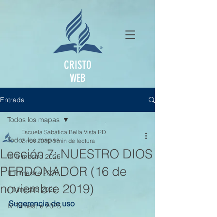
CRISTO
WEB
Entrada
Todos los mapas
Escuela Sabática Bella Vista RD
Todos los mapas
7 nov 2019
1 min de lectura
Lección 7: NUESTRO DIOS
III Trimestre 2026
PERDONADOR (16 de
II Trimestre 2026
noviembre 2019)
I Trimestre 2026
Sugerencia de uso
IV Trimestre 2025