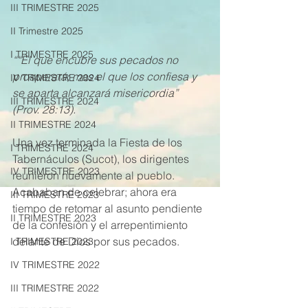
III TRIMESTRE 2025
II Trimestre 2025
I TRIMESTRE 2025
““El que encubre sus pecados no 
prosperará; mas el que los confiesa y 
IV TRIMESTRE 2024
se aparta alcanzará misericordia” 
III TRIMESTRE 2024
(Prov. 28:13).
II TRIMESTRE 2024
Una vez terminada la Fiesta de los 
I TRIMESTRE 2024
Tabernáculos (Sucot), los dirigentes 
IV TRIMESTRE 2023
reunieron nuevamente al pueblo. 
Acababan de celebrar; ahora era 
III TRIMESTRE 2023
tiempo de retomar al asunto pendiente 
II TRIMESTRE 2023
de la confesión y el arrepentimiento 
delante de Dios por sus pecados.
I TRIMESTRE 2023
IV TRIMESTRE 2022
III TRIMESTRE 2022