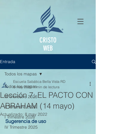
CRISTO
WEB
Entrada
Todos los mapas
Escuela Sabática Bella Vista RD
Todos los mapas
6 may 2022
1 min de lectura
Lección 7: EL PACTO CON
III Trimestre 2026
ABRAHAM (14 mayo)
II Trimestre 2026
Actualizado:
8 may 2022
I Trimestre 2026
Sugerencia de uso
IV Trimestre 2025