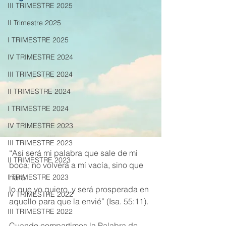
III TRIMESTRE 2025
II Trimestre 2025
I TRIMESTRE 2025
IV TRIMESTRE 2024
III TRIMESTRE 2024
II TRIMESTRE 2024
I TRIMESTRE 2024
IV TRIMESTRE 2023
III TRIMESTRE 2023
“Así será mi palabra que sale de mi 
II TRIMESTRE 2023
boca; no volverá a mí vacía, sino que 
hará
I TRIMESTRE 2023
lo que yo quiero, y será prosperada en 
IV TRIMESTRE 2022
aquello para que la envié” (Isa. 55:11).
III TRIMESTRE 2022
Cuando compartimos la Palabra de 