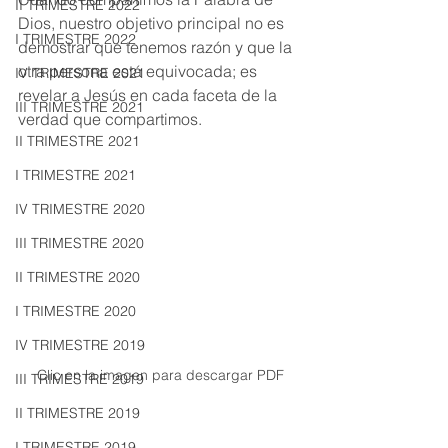
II TRIMESTRE 2022
Dios, nuestro objetivo principal no es 
I TRIMESTRE 2022
demostrar que tenemos razón y que la 
otra persona está equivocada; es 
IV TRIMESTRE 2021
revelar a Jesús en cada faceta de la 
III TRIMESTRE 2021
verdad que compartimos.
II TRIMESTRE 2021
I TRIMESTRE 2021
IV TRIMESTRE 2020
III TRIMESTRE 2020
II TRIMESTRE 2020
I TRIMESTRE 2020
IV TRIMESTRE 2019
Clic en la imagen para descargar PDF
III TRIMESTRE 2019
II TRIMESTRE 2019
I TRIMESTRE 2019