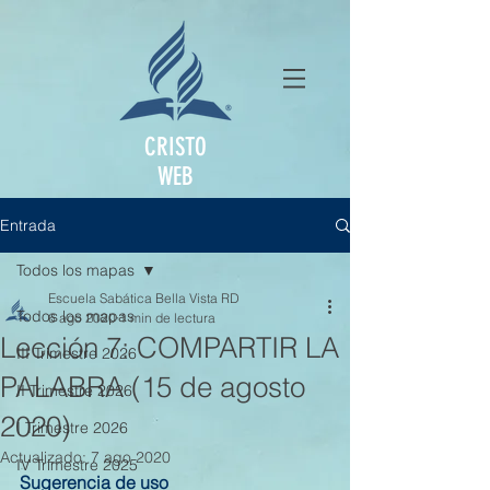
CRISTO
WEB
Entrada
Todos los mapas
Escuela Sabática Bella Vista RD
Todos los mapas
6 ago 2020
1 min de lectura
Lección 7: COMPARTIR LA
III Trimestre 2026
PALABRA (15 de agosto
II Trimestre 2026
2020)
I Trimestre 2026
Actualizado:
7 ago 2020
IV Trimestre 2025
Sugerencia de uso