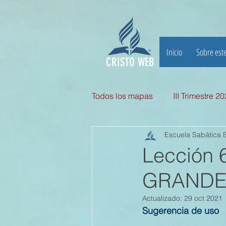
Inicio
Sobre este
CRISTO WEB
Todos los mapas
III Trimestre 2
Escuela Sabática B
III TRIMESTRE 2025
II Tri
Lección
GRANDE H
II TRIMESTRE 2024
I TRI
Actualizado:
29 oct 2021
Sugerencia de uso
II TRIMESTRE 2023
I TRI