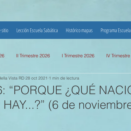
 sitio
Lección Escuela Sabática
Histórico mapas
Programa Escuela
026
II Trimestre 2026
I Trimestre 2026
IV Trimestr
ella Vista RD
28 oct 2021
1 min de lectura
mestre 2025
I TRIMESTRE 2025
IV TRIMESTRE 2024
 6: “PORQUE ¿QUÉ NAC
AY...?” (6 de noviembr
MESTRE 2024
IV TRIMESTRE 2023
III TRIMESTRE 20
MESTRE 2023
IV TRIMESTRE 2022
III TRIMESTRE 20