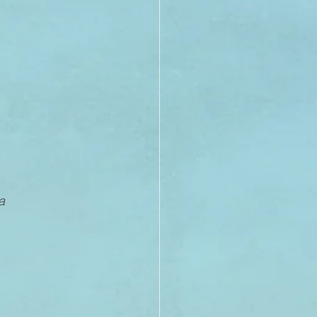
21
20
19
a