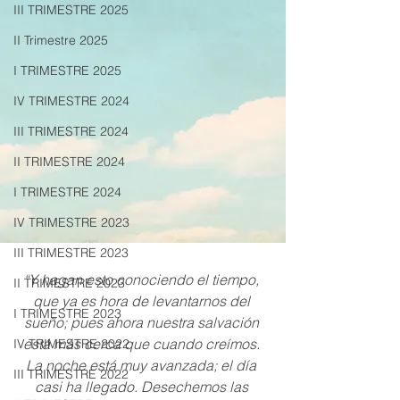
III TRIMESTRE 2025
II Trimestre 2025
I TRIMESTRE 2025
IV TRIMESTRE 2024
III TRIMESTRE 2024
II TRIMESTRE 2024
I TRIMESTRE 2024
IV TRIMESTRE 2023
III TRIMESTRE 2023
“Y hagan esto conociendo el tiempo, 
II TRIMESTRE 2023
que ya es hora de levantarnos del 
I TRIMESTRE 2023
sueño; pues ahora nuestra salvación 
está más cerca que cuando creímos. 
IV TRIMESTRE 2022
La noche está muy avanzada; el día 
III TRIMESTRE 2022
casi ha llegado. Desechemos las 