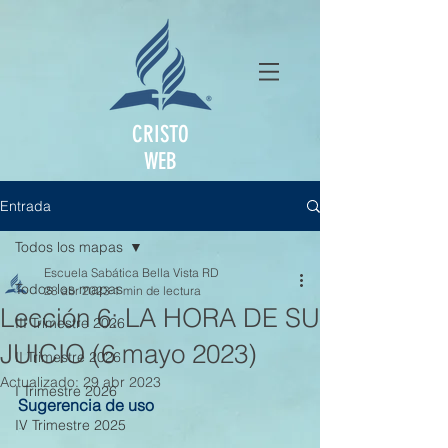
CRISTO
WEB
Entrada
Todos los mapas
Escuela Sabática Bella Vista RD
Todos los mapas
28 abr 2023
1 min de lectura
Lección 6: LA HORA DE SU
III Trimestre 2026
JUICIO (6 mayo 2023)
II Trimestre 2026
Actualizado:
29 abr 2023
I Trimestre 2026
Sugerencia de uso
IV Trimestre 2025