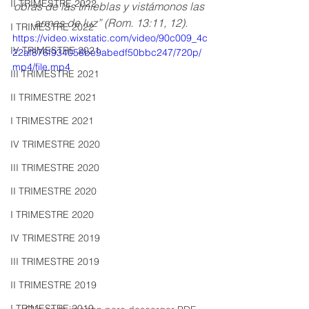
II TRIMESTRE 2022
obras de las tinieblas y vistámonos las 
armas de luz” (Rom. 13:11, 12).
I TRIMESTRE 2022
https://video.wixstatic.com/video/90c009_4c
IV TRIMESTRE 2021
22af876f934058be9abedf50bbc247/720p/
mp4/file.mp4
III TRIMESTRE 2021
II TRIMESTRE 2021
I TRIMESTRE 2021
IV TRIMESTRE 2020
III TRIMESTRE 2020
II TRIMESTRE 2020
I TRIMESTRE 2020
IV TRIMESTRE 2019
III TRIMESTRE 2019
II TRIMESTRE 2019
I TRIMESTRE 2019