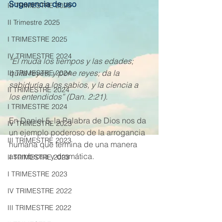
Sugerencia de uso
III TRIMESTRE 2025
II Trimestre 2025
I TRIMESTRE 2025
IV TRIMESTRE 2024
“Él muda los tiempos y las edades; 
quita reyes, y pone reyes; da la 
III TRIMESTRE 2024
sabiduría a los sabios, y la ciencia a 
II TRIMESTRE 2024
los entendidos” (Dan. 2:21).
I TRIMESTRE 2024
En Daniel 5, la Palabra de Dios nos da 
IV TRIMESTRE 2023
un ejemplo poderoso de la arrogancia 
III TRIMESTRE 2023
humana que termina de una manera 
asombrosa y dramática.
II TRIMESTRE 2023
I TRIMESTRE 2023
IV TRIMESTRE 2022
III TRIMESTRE 2022