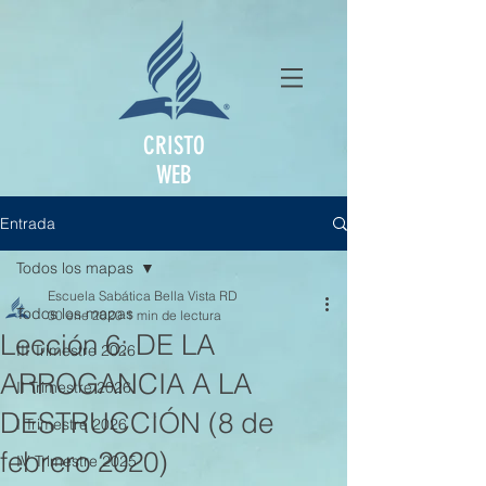
CRISTO
WEB
Entrada
Todos los mapas
Escuela Sabática Bella Vista RD
Todos los mapas
30 ene 2020
1 min de lectura
Lección 6: DE LA
III Trimestre 2026
ARROGANCIA A LA
II Trimestre 2026
DESTRUCCIÓN (8 de
I Trimestre 2026
febrero 2020)
IV Trimestre 2025