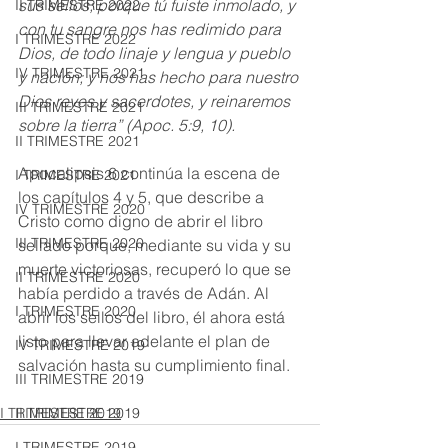
sus sellos; porque tú fuiste inmolado, y 
II TRIMESTRE 2022
con tu sangre nos has redimido para 
I TRIMESTRE 2022
Dios, de todo linaje y lengua y pueblo 
IV TRIMESTRE 2021
y nación; y nos has hecho para nuestro 
Dios reyes y sacerdotes, y reinaremos 
III TRIMESTRE 2021
sobre la tierra” (Apoc. 5:9, 10).
II TRIMESTRE 2021
Apocalipsis 6 continúa la escena de 
I TRIMESTRE 2021
los capítulos 4 y 5, que describe a 
IV TRIMESTRE 2020
Cristo como digno de abrir el libro 
III TRIMESTRE 2020
sellado porque, mediante su vida y su 
muerte victoriosas, recuperó lo que se 
II TRIMESTRE 2020
había perdido a través de Adán. Al 
I TRIMESTRE 2020
abrir los sellos del libro, él ahora está 
listo para llevar adelante el plan de 
IV TRIMESTRE 2019
salvación hasta su cumplimiento final.
III TRIMESTRE 2019
I TRIMESTRE 2019
II TRIMESTRE 2019
I TRIMESTRE 2019