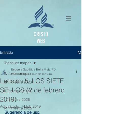
CRISTO
WEB
Entrada
Todos los mapas
Escuela Sabática Bella Vista RD
Todos los mapas
25 ene 2019
1 min de lectura
Lección 5: LOS SIETE
III Trimestre 2026
SELLOS (2 de febrero
II Trimestre 2026
2019)
I Trimestre 2026
Actualizado:
14 feb 2019
IV Trimestre 2025
Sugerencia de uso.