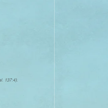
21
20
19
. 137:4).