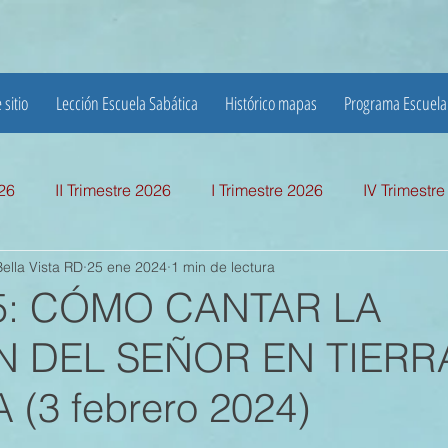
 sitio
Lección Escuela Sabática
Histórico mapas
Programa Escuela
026
II Trimestre 2026
I Trimestre 2026
IV Trimestr
ella Vista RD
25 ene 2024
1 min de lectura
mestre 2025
I TRIMESTRE 2025
IV TRIMESTRE 2024
 5: CÓMO CANTAR LA
 DEL SEÑOR EN TIERR
MESTRE 2024
IV TRIMESTRE 2023
III TRIMESTRE 20
(3 febrero 2024)
MESTRE 2023
IV TRIMESTRE 2022
III TRIMESTRE 20