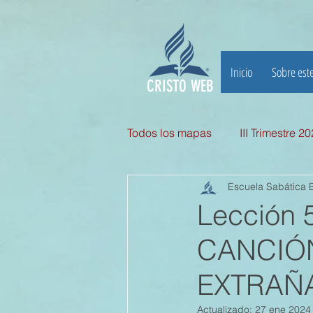
Inicio
Sobre este
CRISTO WEB
Todos los mapas
III Trimestre 2
Escuela Sabática B
III TRIMESTRE 2025
II Tri
Lección
CANCIÓN
II TRIMESTRE 2024
I TRI
EXTRAÑA 
II TRIMESTRE 2023
I TRI
Actualizado:
27 ene 2024