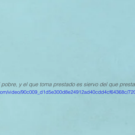
MESTRE 2022
IV TRIMESTRE 2021
III TRIMESTRE 20
MESTRE 2021
IV TRIMESTRE 2020
III TRIMESTRE 20
MESTRE 2020
IV TRIMESTRE 2019
III TRIMESTRE 20
l pobre, y el que toma prestado es siervo del que presta”
tic.com/video/90c009_d1d5e300d8e24912ad40cdd4cf64368c/720