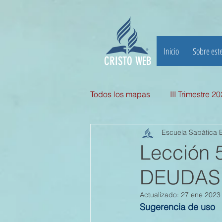
Inicio
Sobre este
CRISTO WEB
Todos los mapas
III Trimestre 2
Escuela Sabática B
III TRIMESTRE 2025
II Tri
Lección
DEUDAS 
II TRIMESTRE 2024
I TRI
Actualizado:
27 ene 2023
Sugerencia de uso
II TRIMESTRE 2023
I TRI