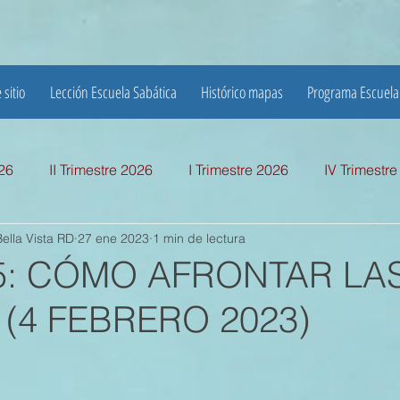
 sitio
Lección Escuela Sabática
Histórico mapas
Programa Escuela
026
II Trimestre 2026
I Trimestre 2026
IV Trimestr
ella Vista RD
27 ene 2023
1 min de lectura
mestre 2025
I TRIMESTRE 2025
IV TRIMESTRE 2024
 5: CÓMO AFRONTAR LA
(4 FEBRERO 2023)
MESTRE 2024
IV TRIMESTRE 2023
III TRIMESTRE 20
MESTRE 2023
IV TRIMESTRE 2022
III TRIMESTRE 20