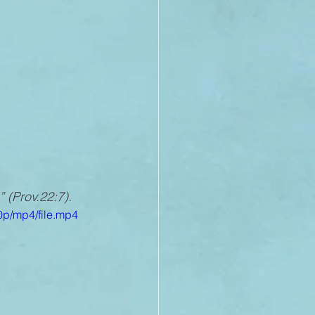
21
20
19
 (Prov.22:7).
p/mp4/file.mp4