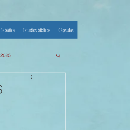
 Sabática
Estudios bíblicos
Cápsulas
e 2025
III TRIMESTRE 2024
S
23
22