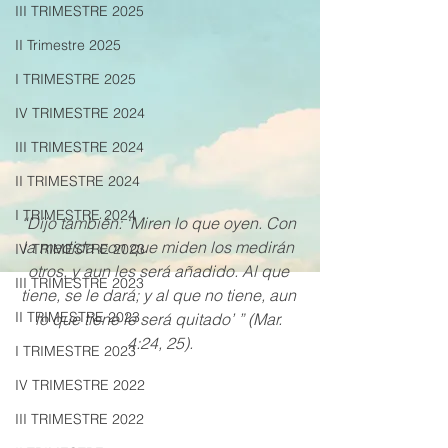
III TRIMESTRE 2025
II Trimestre 2025
I TRIMESTRE 2025
IV TRIMESTRE 2024
III TRIMESTRE 2024
II TRIMESTRE 2024
I TRIMESTRE 2024
“Dijo también: ‘Miren lo que oyen. Con 
la medida con que miden los medirán 
IV TRIMESTRE 2023
otros, y aun les será añadido. Al que 
III TRIMESTRE 2023
tiene, se le dará; y al que no tiene, aun 
II TRIMESTRE 2023
lo que tiene le será quitado’ ” (Mar. 
4:24, 25).
I TRIMESTRE 2023
IV TRIMESTRE 2022
III TRIMESTRE 2022