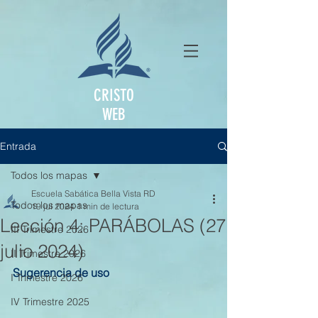
CRISTO
WEB
Entrada
Todos los mapas
Escuela Sabática Bella Vista RD
Todos los mapas
19 jul 2024
1 min de lectura
Lección 4: PARÁBOLAS (27
III Trimestre 2026
julio 2024)
II Trimestre 2026
Sugerencia de uso
I Trimestre 2026
IV Trimestre 2025