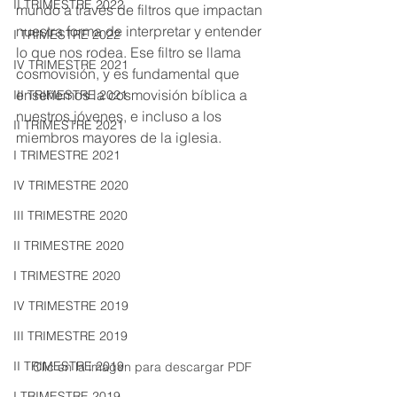
II TRIMESTRE 2022
mundo a través de filtros que impactan 
nuestra forma de interpretar y entender 
I TRIMESTRE 2022
lo que nos rodea. Ese filtro se llama 
IV TRIMESTRE 2021
cosmovisión, y es fundamental que 
enseñemos la cosmovisión bíblica a 
III TRIMESTRE 2021
nuestros jóvenes, e incluso a los 
II TRIMESTRE 2021
miembros mayores de la iglesia.
I TRIMESTRE 2021
IV TRIMESTRE 2020
III TRIMESTRE 2020
II TRIMESTRE 2020
I TRIMESTRE 2020
IV TRIMESTRE 2019
III TRIMESTRE 2019
II TRIMESTRE 2019
Clic en la imagen para descargar PDF
I TRIMESTRE 2019