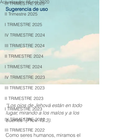
Actualizado:
16 oct 2020
III TRIMESTRE 2025
Sugerencia de uso
II Trimestre 2025
I TRIMESTRE 2025
IV TRIMESTRE 2024
III TRIMESTRE 2024
II TRIMESTRE 2024
I TRIMESTRE 2024
IV TRIMESTRE 2023
III TRIMESTRE 2023
II TRIMESTRE 2023
“Los ojos de Jehová están en todo 
I TRIMESTRE 2023
lugar, mirando a los malos y a los 
IV TRIMESTRE 2022
buenos” (Prov. 15:3).
III TRIMESTRE 2022
Como seres humanos, miramos el 