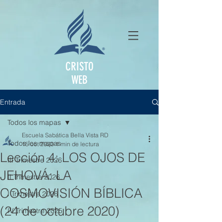
CRISTO
WEB
Entrada
Todos los mapas
Escuela Sabática Bella Vista RD
Todos los mapas
15 oct 2020
1 min de lectura
Lección 4: LOS OJOS DE
III Trimestre 2026
JEHOVÁ: LA
II Trimestre 2026
COSMOVISIÓN BÍBLICA
I Trimestre 2026
(24 de octubre 2020)
IV Trimestre 2025