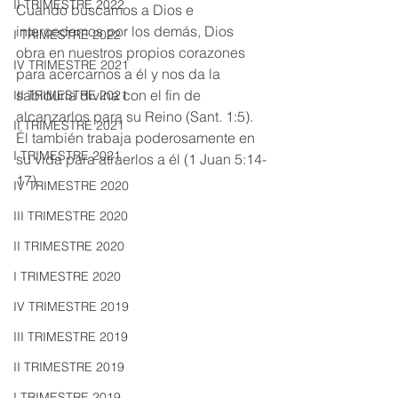
II TRIMESTRE 2022
Cuando buscamos a Dios e 
intercedemos por los demás, Dios 
I TRIMESTRE 2022
obra en nuestros propios corazones 
IV TRIMESTRE 2021
para acercarnos a él y nos da la 
sabiduría divina con el fin de 
III TRIMESTRE 2021
alcanzarlos para su Reino (Sant. 1:5). 
II TRIMESTRE 2021
Él también trabaja poderosamente en 
I TRIMESTRE 2021
su vida para atraerlos a él (1 Juan 5:14-
17).
IV TRIMESTRE 2020
III TRIMESTRE 2020
II TRIMESTRE 2020
I TRIMESTRE 2020
IV TRIMESTRE 2019
III TRIMESTRE 2019
II TRIMESTRE 2019
I TRIMESTRE 2019