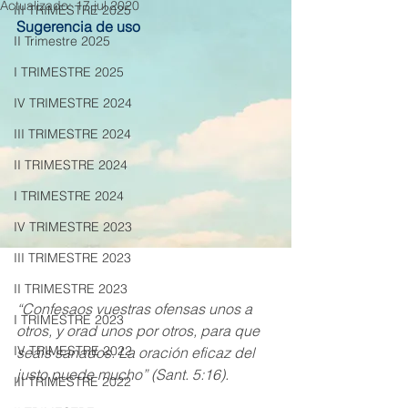
Actualizado:
17 jul 2020
III TRIMESTRE 2025
Sugerencia de uso
II Trimestre 2025
I TRIMESTRE 2025
IV TRIMESTRE 2024
III TRIMESTRE 2024
II TRIMESTRE 2024
I TRIMESTRE 2024
IV TRIMESTRE 2023
III TRIMESTRE 2023
II TRIMESTRE 2023
“Confesaos vuestras ofensas unos a 
I TRIMESTRE 2023
otros, y orad unos por otros, para que 
IV TRIMESTRE 2022
seáis sanados. La oración eficaz del 
justo puede mucho” (Sant. 5:16).
III TRIMESTRE 2022