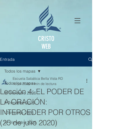
CRISTO
WEB
Entrada
Todos los mapas
Escuela Sabática Bella Vista RD
Todos los mapas
16 jul 2020
1 min de lectura
Lección 4: EL PODER DE
III Trimestre 2026
LA ORACIÓN:
II Trimestre 2026
INTERCEDER POR OTROS
I Trimestre 2026
(25 de julio 2020)
IV Trimestre 2025