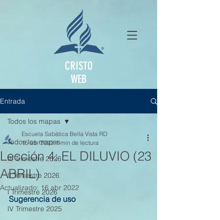
CRISTO
WEB
Entrada
Todos los mapas
Escuela Sabática Bella Vista RD
Todos los mapas
15 abr 2022
1 min de lectura
Lección 4: EL DILUVIO (23
III Trimestre 2026
ABRIL)
II Trimestre 2026
Actualizado:
16 abr 2022
I Trimestre 2026
Sugerencia de uso
IV Trimestre 2025