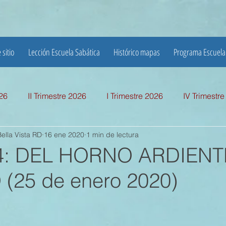
 sitio
Lección Escuela Sabática
Histórico mapas
Programa Escuela
026
II Trimestre 2026
I Trimestre 2026
IV Trimestr
ella Vista RD
16 ene 2020
1 min de lectura
mestre 2025
I TRIMESTRE 2025
IV TRIMESTRE 2024
 4: DEL HORNO ARDIENT
(25 de enero 2020)
MESTRE 2024
IV TRIMESTRE 2023
III TRIMESTRE 20
MESTRE 2023
IV TRIMESTRE 2022
III TRIMESTRE 20