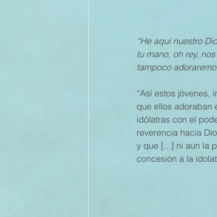
II TRIMESTRE 2022
I TRI
“He aquí nuestro Dio
tu mano, oh rey, nos 
tampoco adoraremos 
II TRIMESTRE 2021
I TRI
“Así estos jóvenes, 
que ellos adoraban er
II TRIMESTRE 2020
I TRI
idólatras con el pod
reverencia hacia Dio
y que [...] ni aun l
II TRIMESTRE 2019
concesión a la idolat