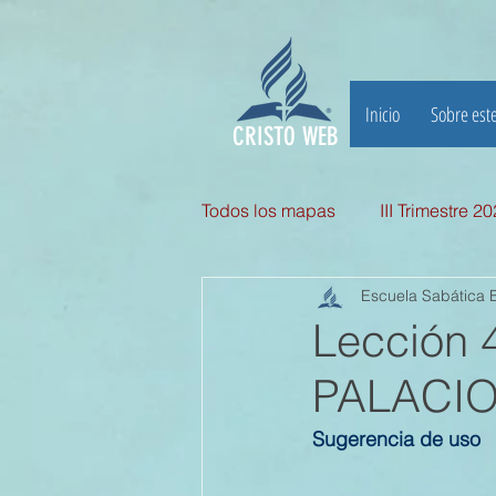
Inicio
Sobre este
CRISTO WEB
Todos los mapas
III Trimestre 2
Escuela Sabática B
III TRIMESTRE 2025
II Tri
Lección
PALACIO 
II TRIMESTRE 2024
I TRI
Sugerencia de uso
II TRIMESTRE 2023
I TRI