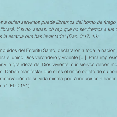
MESTRE 2022
IV TRIMESTRE 2021
III TRIMESTRE 20
s a quien servimos puede librarnos del horno de fuego 
librará. Y si no, sepas, oh rey, que no serviremos a tus d
la estatua que has levantado” (Dan. 3:17, 18).
MESTRE 2021
IV TRIMESTRE 2020
III TRIMESTRE 20
imbuidos del Espíritu Santo, declararon a toda la nación 
a el único Dios verdadero y viviente [...]. Para impresio
MESTRE 2020
IV TRIMESTRE 2019
III TRIMESTRE 20
er y la grandeza del Dios viviente, sus siervos deben mo
s. Deben manifestar que él es el único objeto de su hon
a preservación de su vida misma podrá inducirlos a hacer
ría” (ELC 151).