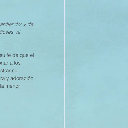
21
ardiendo; y de 
ioses, ni 
20
su fe de que el 
nar a los 
19
strar su 
ra y adoración 
 la menor 