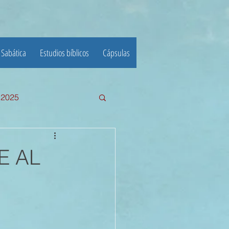
 Sabática
Estudios bíblicos
Cápsulas
e 2025
III TRIMESTRE 2024
E AL
23
22