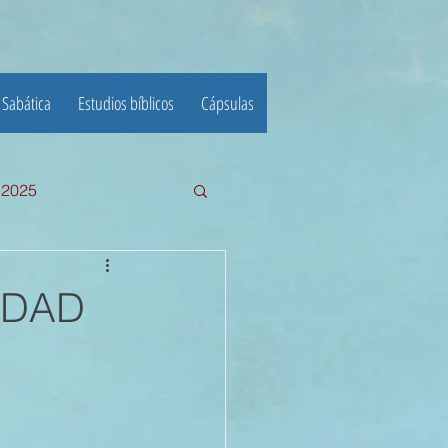
 Sabática
Estudios bíblicos
Cápsulas
e 2025
III TRIMESTRE 2024
RDAD
23
22