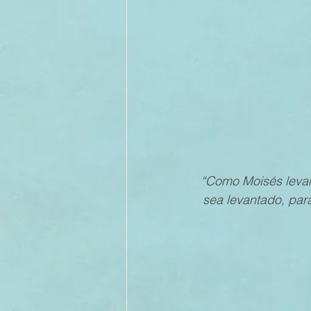
II TRIMESTRE 2022
I TRI
II TRIMESTRE 2021
I TRI
II TRIMESTRE 2020
I TRI
“Como Moisés levant
sea levantado, para
II TRIMESTRE 2019