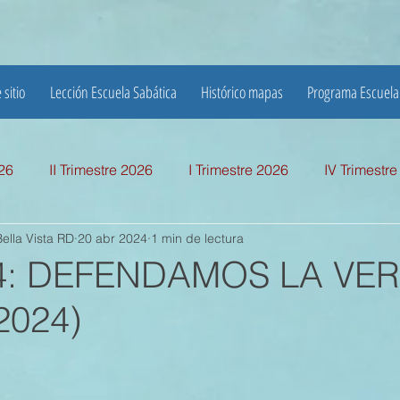
 sitio
Lección Escuela Sabática
Histórico mapas
Programa Escuela
026
II Trimestre 2026
I Trimestre 2026
IV Trimestr
ella Vista RD
20 abr 2024
1 min de lectura
mestre 2025
I TRIMESTRE 2025
IV TRIMESTRE 2024
 4: DEFENDAMOS LA VE
 2024)
MESTRE 2024
IV TRIMESTRE 2023
III TRIMESTRE 20
MESTRE 2023
IV TRIMESTRE 2022
III TRIMESTRE 20