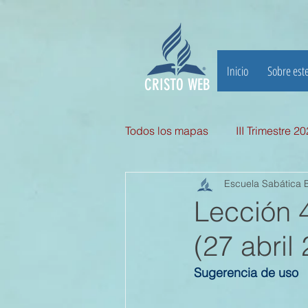
Inicio
Sobre este
CRISTO WEB
Todos los mapas
III Trimestre 2
Escuela Sabática B
III TRIMESTRE 2025
II Tri
Lección
(27 abril
II TRIMESTRE 2024
I TRI
Sugerencia de uso
II TRIMESTRE 2023
I TRI