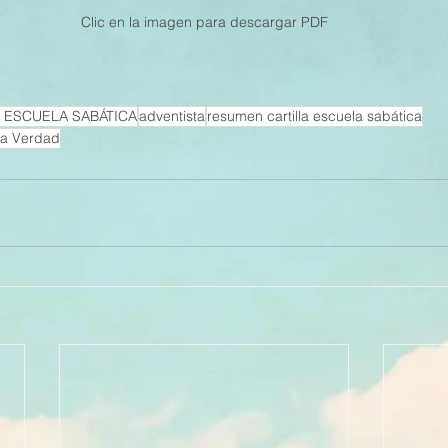
Clic en la imagen para descargar PDF
 ESCUELA SABÁTICA
adventista
resumen cartilla escuela sabática
La Verdad