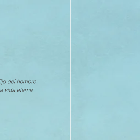
21
20
19
ijo del hombre 
a vida eterna” 