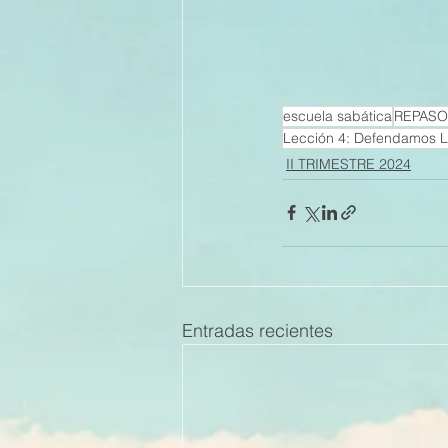
escuela sabática
REPASO
Lección 4: Defendamos 
II TRIMESTRE 2024
Entradas recientes