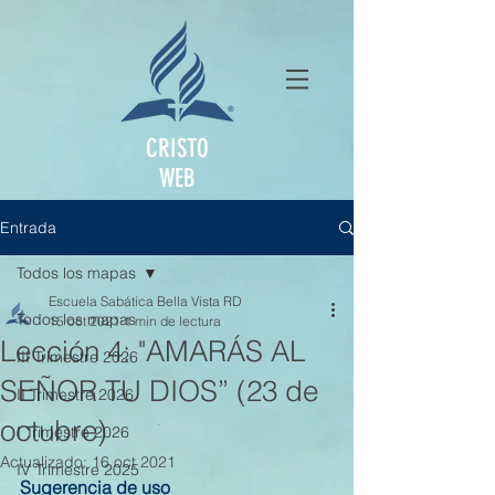
CRISTO
WEB
Entrada
Todos los mapas
Escuela Sabática Bella Vista RD
Todos los mapas
15 oct 2021
1 min de lectura
Lección 4: "AMARÁS AL
III Trimestre 2026
SEÑOR TU DIOS” (23 de
II Trimestre 2026
octubre)
I Trimestre 2026
Actualizado:
16 oct 2021
IV Trimestre 2025
Sugerencia de uso