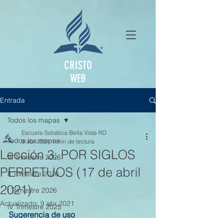
CRISTO
WEB
Entrada
Todos los mapas
Escuela Sabática Bella Vista RD
Todos los mapas
9 abr 2021
1 min de lectura
Lección 3: POR SIGLOS
III Trimestre 2026
PERPETUOS (17 de abril
II Trimestre 2026
2021)
I Trimestre 2026
Actualizado:
9 abr 2021
IV Trimestre 2025
Sugerencia de uso