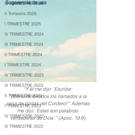
Sugerencia de uso
III TRIMESTRE 2025
II Trimestre 2025
I TRIMESTRE 2025
IV TRIMESTRE 2024
III TRIMESTRE 2024
II TRIMESTRE 2024
I TRIMESTRE 2024
IV TRIMESTRE 2023
III TRIMESTRE 2023
“Y él me dijo: ‘Escribe: 
II TRIMESTRE 2023
“¡Bienaventurados los llamados a la 
cena de bodas del Cordero!”’ Además 
I TRIMESTRE 2023
me dijo: ‘Estas son palabras 
IV TRIMESTRE 2022
verdaderas de Dios’ ” (Apoc. 19:9).
III TRIMESTRE 2022