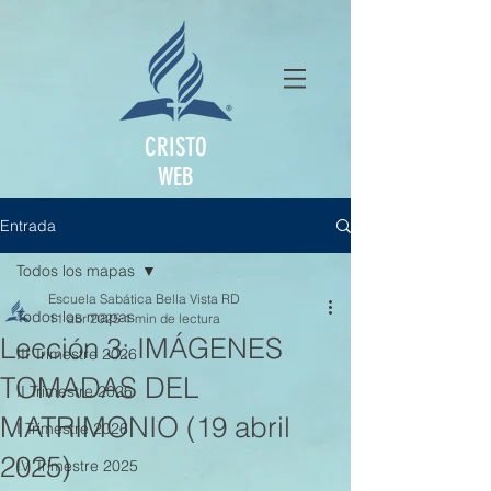
CRISTO
WEB
Entrada
Todos los mapas
Escuela Sabática Bella Vista RD
Todos los mapas
11 abr 2025
1 min de lectura
Lección 3: IMÁGENES
III Trimestre 2026
TOMADAS DEL
II Trimestre 2026
MATRIMONIO (19 abril
I Trimestre 2026
2025)
IV Trimestre 2025