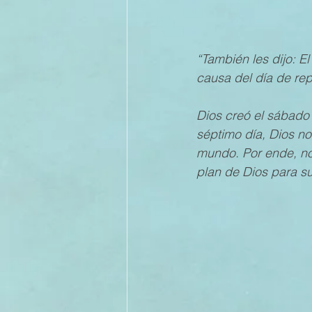
II TRIMESTRE 2022
I TRI
“También les dijo: E
causa del día de rep
II TRIMESTRE 2021
I TRI
Dios creó el sábado 
séptimo día, Dios no
mundo. Por ende, no
II TRIMESTRE 2020
I TRI
plan de Dios para s
II TRIMESTRE 2019