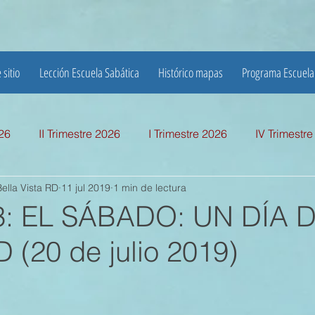
 sitio
Lección Escuela Sabática
Histórico mapas
Programa Escuela
026
II Trimestre 2026
I Trimestre 2026
IV Trimestr
ella Vista RD
11 jul 2019
1 min de lectura
mestre 2025
I TRIMESTRE 2025
IV TRIMESTRE 2024
3: EL SÁBADO: UN DÍA 
 (20 de julio 2019)
MESTRE 2024
IV TRIMESTRE 2023
III TRIMESTRE 20
MESTRE 2023
IV TRIMESTRE 2022
III TRIMESTRE 20