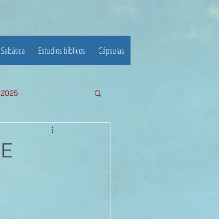
 Sabática
Estudios bíblicos
Cápsulas
e 2025
III TRIMESTRE 2024
DE
23
22