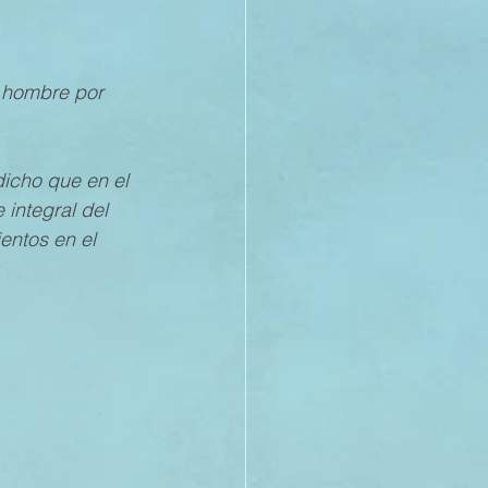
21
l hombre por 
20
dicho que en el 
integral del 
ntos en el 
19