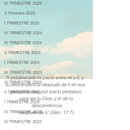
III TRIMESTRE 2025
II Trimestre 2025
I TRIMESTRE 2025
IV TRIMESTRE 2024
III TRIMESTRE 2024
II TRIMESTRE 2024
I TRIMESTRE 2024
IV TRIMESTRE 2023
"Y estableceré mi pacto entre mí y ti, y 
III TRIMESTRE 2023
tu descendencia después de ti en sus
generaciones, por pacto perpetuo, 
II TRIMESTRE 2023
para ser tu Dios, y el de tu 
I TRIMESTRE 2023
descendencia
IV TRIMESTRE 2022
después de ti” (Gén. 17:7).
III TRIMESTRE 2022