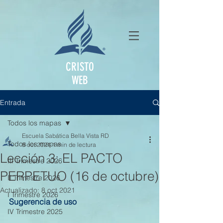
CRISTO
WEB
Entrada
Todos los mapas
Escuela Sabática Bella Vista RD
Todos los mapas
8 oct 2021
1 min de lectura
Lección 3: EL PACTO
III Trimestre 2026
PERPETUO (16 de octubre)
II Trimestre 2026
Actualizado:
8 oct 2021
I Trimestre 2026
Sugerencia de uso
IV Trimestre 2025