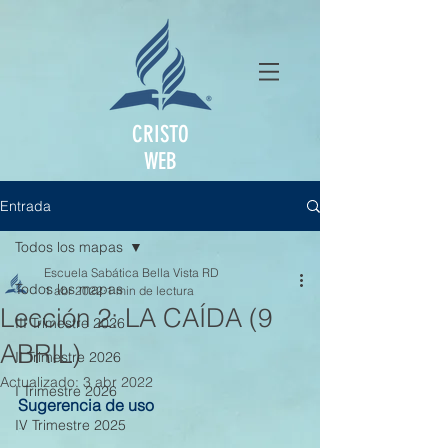
CRISTO
WEB
Entrada
Todos los mapas
Escuela Sabática Bella Vista RD
Todos los mapas
1 abr 2022
1 min de lectura
Lección 2: LA CAÍDA (9
III Trimestre 2026
ABRIL)
II Trimestre 2026
Actualizado:
3 abr 2022
I Trimestre 2026
Sugerencia de uso
IV Trimestre 2025