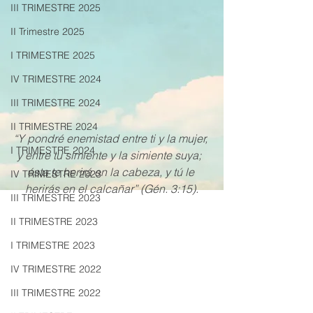
III TRIMESTRE 2025
II Trimestre 2025
I TRIMESTRE 2025
IV TRIMESTRE 2024
III TRIMESTRE 2024
II TRIMESTRE 2024
“Y pondré enemistad entre ti y la mujer, 
I TRIMESTRE 2024
y entre tu simiente y la simiente suya;  
ésta te herirá en la cabeza, y tú le 
IV TRIMESTRE 2023
herirás en el calcañar” (Gén. 3:15).
III TRIMESTRE 2023
II TRIMESTRE 2023
I TRIMESTRE 2023
IV TRIMESTRE 2022
III TRIMESTRE 2022