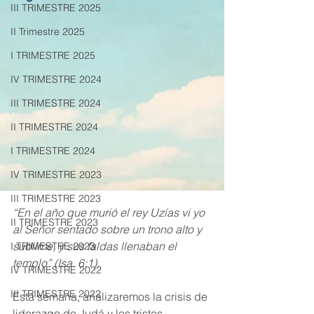
III TRIMESTRE 2025
II Trimestre 2025
I TRIMESTRE 2025
IV TRIMESTRE 2024
III TRIMESTRE 2024
II TRIMESTRE 2024
I TRIMESTRE 2024
IV TRIMESTRE 2023
III TRIMESTRE 2023
“En el año que murió el rey Uzías vi yo 
II TRIMESTRE 2023
al Señor sentado sobre un trono alto y 
sublime, y sus faldas llenaban el 
I TRIMESTRE 2023
templo” (Isa. 6:1).
IV TRIMESTRE 2022
III TRIMESTRE 2022
Esta semana, analizaremos la crisis de 
liderazgo de Judá y los tristes 