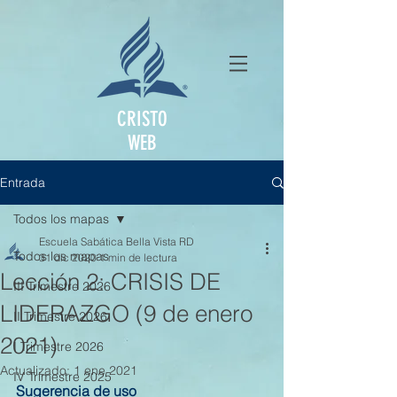
CRISTO
WEB
Entrada
Todos los mapas
Escuela Sabática Bella Vista RD
Todos los mapas
31 dic 2020
1 min de lectura
Lección 2: CRISIS DE
III Trimestre 2026
LIDERAZGO (9 de enero
II Trimestre 2026
2021)
I Trimestre 2026
Actualizado:
1 ene 2021
IV Trimestre 2025
Sugerencia de uso